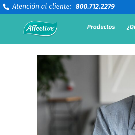
Atención al cliente:
800.712.2279
Productos
¿Q